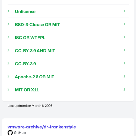
Unlicense
1
BSD-3-Clause OR MIT
1
ISC OR WTFPL
1
CC-BY-3.0 AND MIT
1
CC-BY-3.0
1
Apache-2.0 OR MIT
1
MIT OR X11
1
Last updated on
March 6, 2026
vmware-archive/dr-frankenstyle
GitHub