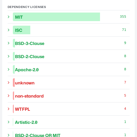
DEPENDENCY LICENSES
MIT
355
ISC
71
BSD-3-Clause
9
BSD-2-Clause
8
Apache-2.0
8
unknown
7
non-standard
5
WTFPL
4
Artistic-2.0
1
BSD-2-Clause OR MIT
1