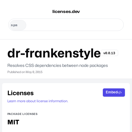
licenses.dev
dr-frankenstyle
v0.0.13
Resolves CSS dependencies between node packages
Published on
May 8, 2015
Licenses
Embed
Learn more about license information.
PACKAGE LICENSES
MIT