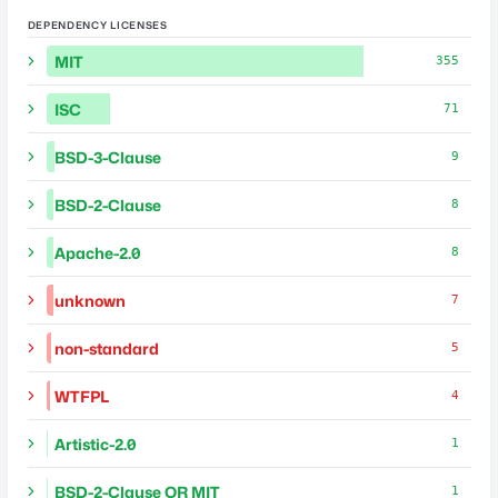
DEPENDENCY LICENSES
MIT
355
ISC
71
BSD-3-Clause
9
BSD-2-Clause
8
Apache-2.0
8
unknown
7
non-standard
5
WTFPL
4
Artistic-2.0
1
BSD-2-Clause OR MIT
1