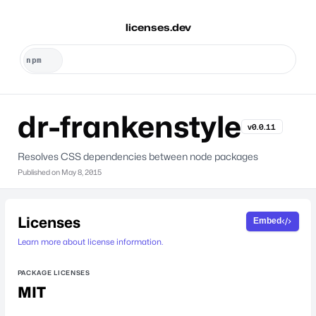
licenses.dev
dr-frankenstyle
v0.0.11
Resolves CSS dependencies between node packages
Published on
May 8, 2015
Licenses
Embed
Learn more about license information.
PACKAGE LICENSES
MIT