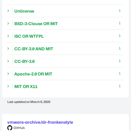
Unlicense
1
BSD-3-Clause OR MIT
1
ISC OR WTFPL
1
CC-BY-3.0 AND MIT
1
CC-BY-3.0
1
Apache-2.0 OR MIT
1
MIT OR X11
1
Last updated on
March 6, 2026
vmware-archive/dr-frankenstyle
GitHub