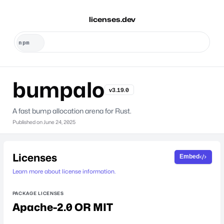
licenses.dev
bumpalo
v3.19.0
A fast bump allocation arena for Rust.
Published on
June 24, 2025
Licenses
Embed
Learn more about license information.
PACKAGE LICENSES
Apache-2.0 OR MIT