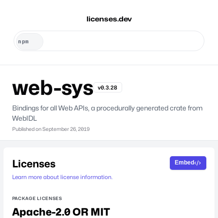
licenses.dev
web-sys
v0.3.28
Bindings for all Web APIs, a procedurally generated crate from
WebIDL
Published on
September 26, 2019
Licenses
Embed
Learn more about license information.
PACKAGE LICENSES
Apache-2.0 OR MIT