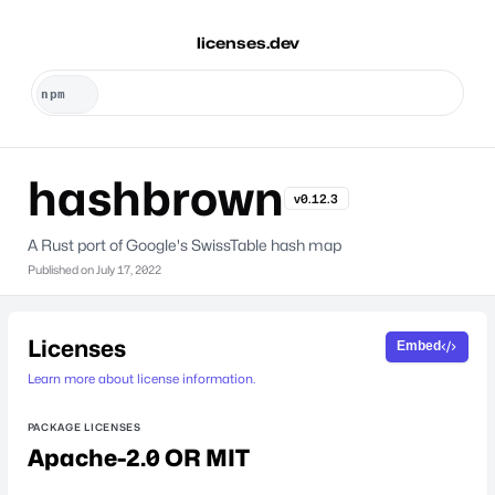
licenses.dev
hashbrown
v0.12.3
A Rust port of Google's SwissTable hash map
Published on
July 17, 2022
Licenses
Embed
Learn more about license information.
PACKAGE LICENSES
Apache-2.0 OR MIT