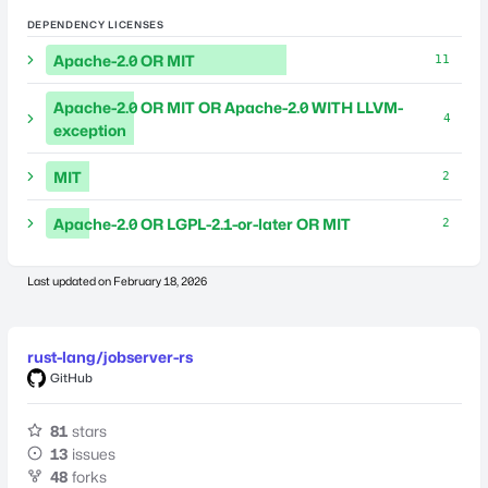
DEPENDENCY LICENSES
Apache-2.0 OR MIT
11
Apache-2.0 OR MIT OR Apache-2.0 WITH LLVM-
4
exception
MIT
2
Apache-2.0 OR LGPL-2.1-or-later OR MIT
2
Last updated on
February 18, 2026
rust-lang/jobserver-rs
GitHub
81
stars
13
issues
48
forks