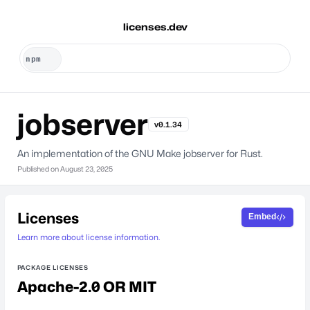
licenses.dev
jobserver
v0.1.34
An implementation of the GNU Make jobserver for Rust.
Published on
August 23, 2025
Licenses
Embed
Learn more about license information.
PACKAGE LICENSES
Apache-2.0 OR MIT